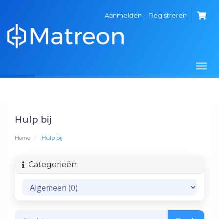
Aanmelden
Registreren
Togg
navi
Hulp bij
Home
Hulp bij
Categorieën