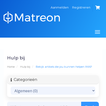
Aanmelden
Registreren
Togg
navi
Hulp bij
Home
Hulp bij
Bekijk artikels die jou kunnen helpen IMAP
Categorieën