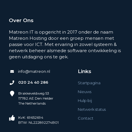
Over Ons
Matreon IT is opgericht in 2017 onder de naam
Matreon Hosting door een groep mensen met
passie voor ICT. Met ervaring in zowel systeem &
netwerk beheer alsmede software ontwikkeling is
geen uitdaging ons te gek.
Links
info@matreon.nl
020 24 40 286
Startpagina
Nieuws
Brakkeveldweg 53
17782 AE Den Helder
Hulp bij
The Netherlands
Netwerk status
KvK: 69652694
Contact
BTW: NL222892274B01