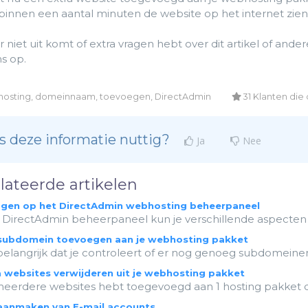
 binnen een aantal minuten de website op het internet zien
 er niet uit komt of extra vragen hebt over dit artikel of 
s op.
osting, domeinnaam, toevoegen, DirectAdmin
31 Klanten die 
 deze informatie nuttig?
Ja
Nee
lateerde artikelen
ggen op het DirectAdmin webhosting beheerpaneel
t DirectAdmin beheerpaneel kun je verschillende aspecten 
subdomein toevoegen aan je webhosting pakket
belangrijk dat je controleert of er nog genoeg subdomeinen 
 websites verwijderen uit je webhosting pakket
 meerdere websites hebt toegevoegd aan 1 hosting pakket dan
aanmaken van E-mail accounts