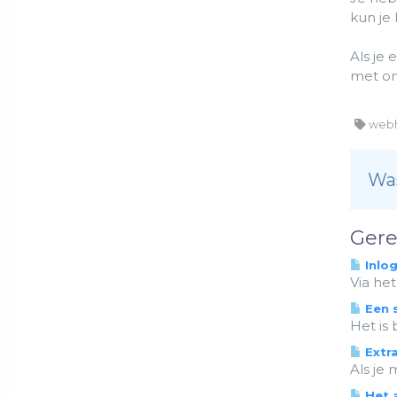
kun je
Als je
met on
webh
Was
Gere
Inlo
Via he
Een 
Het is 
Extra
Als je
Het 