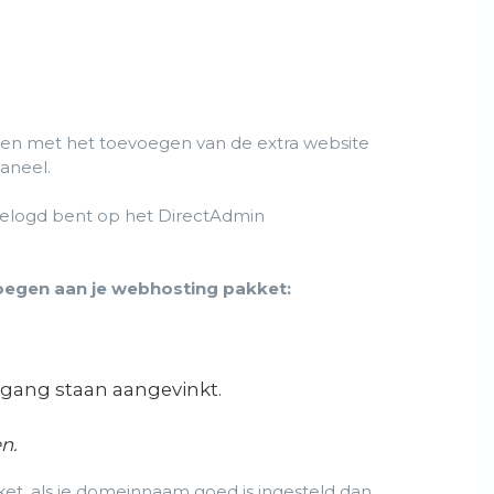
en met het toevoegen van de extra website
aneel.
gelogd bent op het DirectAdmin
oegen aan je webhosting pakket:
egang staan aangevinkt.
n.
et, als je domeinnaam goed is ingesteld dan