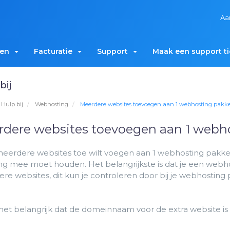
Aa
men
Facturatie
Support
Maak een support ti
bij
Hulp bij
Webhosting
Meerdere websites toevoegen aan 1 webhosting pakke
dere websites toevoegen aan 1 webh
 meerdere websites toe wilt voegen aan 1 webhosting pakket
ng mee moet houden. Het belangrijkste is dat je een webhos
re websites, dit kun je controleren door bij je webhosting 
 het belangrijk dat de domeinnaam voor de extra website is