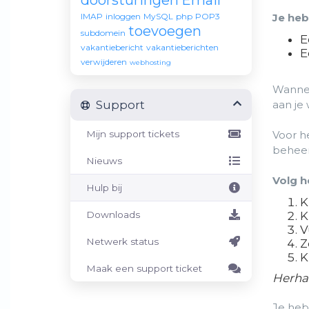
doorsturingen
Email
IMAP
inloggen
MySQL
php
POP3
Je heb
toevoegen
subdomein
E
vakantiebericht
vakantieberichten
E
verwijderen
webhosting
Wannee
Support
aan je
Mijn support tickets
Voor h
beheer
Nieuws
Volg h
Hulp bij
K
Downloads
K
V
Netwerk status
Z
K
Maak een support ticket
Herhaa
Je heb