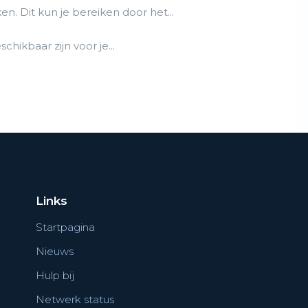
. Dit kun je bereiken door het...
hikbaar zijn voor je...
Links
Startpagina
Nieuws
Hulp bij
Netwerk status