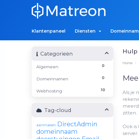
Klantenpaneel
Diensten
Domeinna
Hulp 
Categorieën
Home
0
Algemeen
Meer
0
Domeinnamen
10
Webhosting
Als je
rekeni
meerde
Tag-cloud
zitten.
DirectAdmin
aanmaken
Ook is
domeinnaam
server.