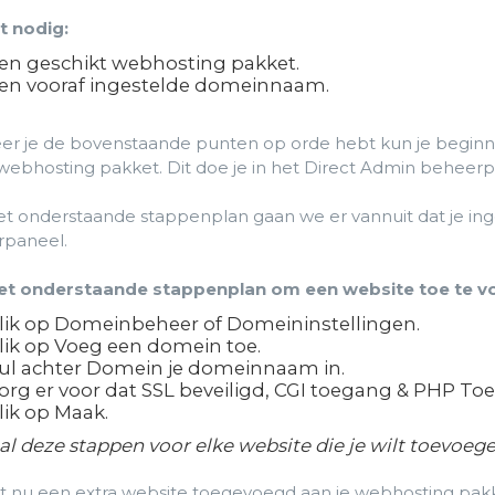
t nodig:
en geschikt webhosting pakket.
en vooraf ingestelde domeinnaam.
r je de bovenstaande punten op orde hebt kun je beginn
 webhosting pakket. Dit doe je in het Direct Admin beheerp
et onderstaande stappenplan gaan we er vannuit dat je in
paneel.
et onderstaande stappenplan om een website toe te v
lik op Domeinbeheer of Domeininstellingen.
lik op Voeg een domein toe.
ul achter Domein je domeinnaam in.
org er voor dat SSL beveiligd, CGI toegang & PHP To
lik op Maak.
l deze stappen voor elke website die je wilt toevoege
t nu een extra website toegevoegd aan je webhosting pakk