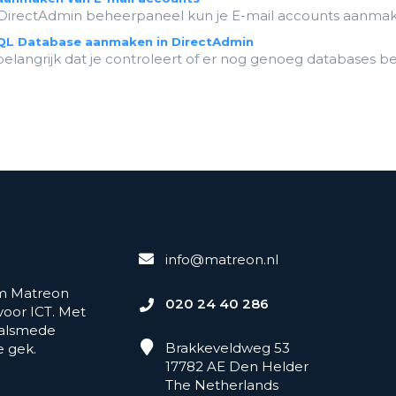
 DirectAdmin beheerpaneel kun je E-mail accounts aanmaken
L Database aanmaken in DirectAdmin
belangrijk dat je controleert of er nog genoeg databases besc
info@matreon.nl
am Matreon
020 24 40 286
oor ICT. Met
 alsmede
Brakkeveldweg 53
e gek.
17782 AE Den Helder
The Netherlands