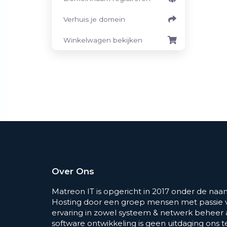
Verhuis je domein
Winkelwagen bekijken
Over Ons
Matreon IT is opgericht in 2017 onder de na
Hosting door een groep mensen met passie v
ervaring in zowel systeem & netwerk beheer
software ontwikkeling is geen uitdaging ons t