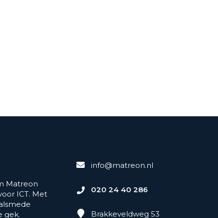
info@matreon.nl
am Matreon
020 24 40 286
oor ICT. Met
 alsmede
Brakkeveldweg 53
e gek.