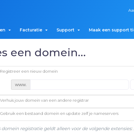
Aa
men
Facturatie
Support
Maak een support ti
es een domein...
Registreer een nieuw domein
www.
Verhuis jouw domein van een andere registrar
Gebruik een bestaand domein en update zelf je nameservers
s domein registratie geldt alleen voor de volgende extensies: .