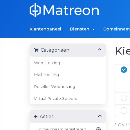
Klantenpaneel
Diensten
Domeinna
Ki
Categorieën
Web Hosting
Mail Hosting
Reseller Webhosting
Virtual Private Servers
Acties
*
Grati
Domeinnaam registreren