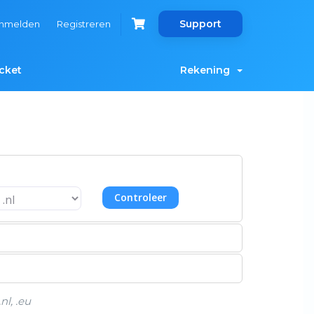
Support
nmelden
Registreren
cket
Rekening
Controleer
nl, .eu