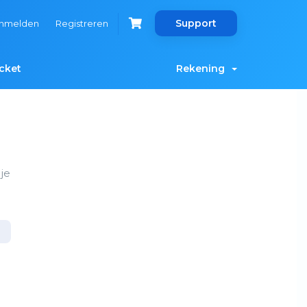
Support
nmelden
Registreren
cket
Rekening
je