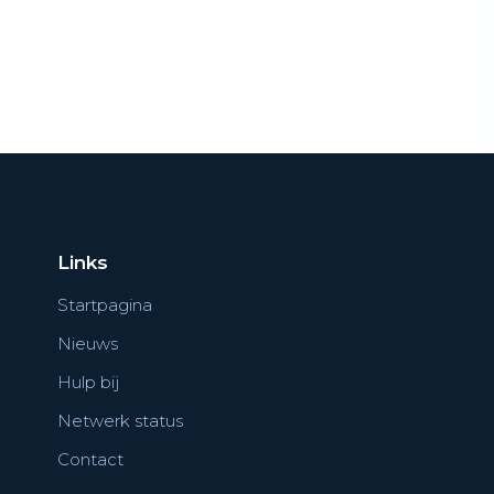
Links
Startpagina
Nieuws
Hulp bij
Netwerk status
Contact