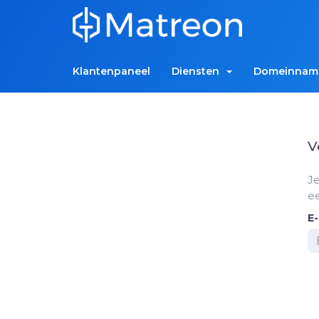
Klantenpaneel
Diensten
Domeinna
V
Je
ee
E