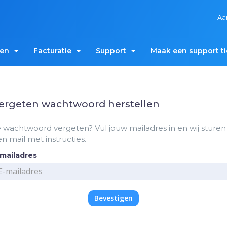
Aa
men
Facturatie
Support
Maak een support ti
ergeten wachtwoord herstellen
 wachtwoord vergeten? Vul jouw mailadres in en wij sturen 
n mail met instructies.
-mailadres
Bevestigen