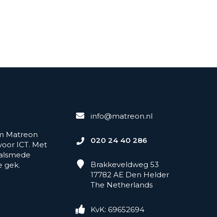
info@matreon.nl
am Matreon
020 24 40 286
oor ICT. Met
 alsmede
Brakkeveldweg 53
e gek.
17782 AE Den Helder
The Netherlands
KvK: 69652694